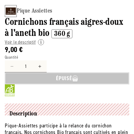
Pique Assiettes
Cornichons français aigres-doux
à l'aneth bio
360 g
Voir le descriptif
9,00 €
Quantité
Réduire
Augmenter
la
la
ÉPUISÉ
quantité
quantité
de
de
Pique
Pique
Assiettes
Assiettes
-
-
-
-
Description
Cornichons
Cornichons
Pique-Assiettes participe à la relance du cornichon
français
français
français. Nos cornichons Bio français sont cultivés en plein
aigres-
aigres-