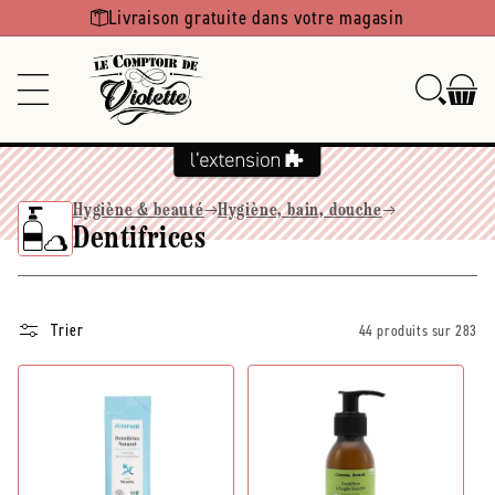
Ignorer et
Livraison gratuite dans votre magasin
passer au
contenu
Hygiène & beauté
Hygiène, bain, douche
Dentifrices
Trier
44 produits sur 283