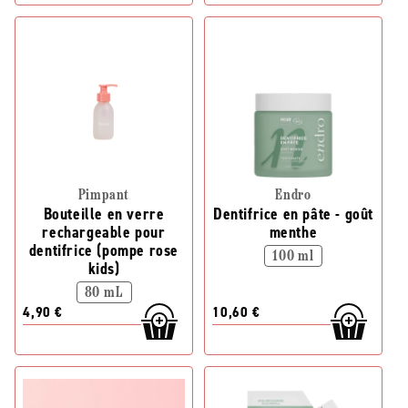
Pimpant
Endro
Bouteille en verre
Dentifrice en pâte - goût
rechargeable pour
menthe
dentifrice (pompe rose
100 ml
kids)
80 mL
4,90 €
10,60 €