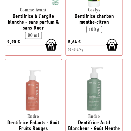
Comme Avant
Coslys
Dentifrice à l'argile
Dentifrice charbon
blanche - sans parfum &
menthe-citron
sans fluor
100 g
90 ml
9,90 €
5,64 €
56,40 €/kg
Endro
Endro
Dentifrice Enfants - Goût
Dentifrice Actif
Fruits Rouges
Blancheur - Goût Menthe