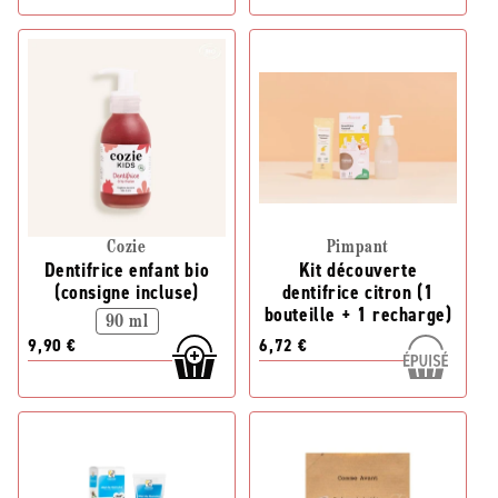
Cozie
Pimpant
Dentifrice enfant bio
Kit découverte
(consigne incluse)
dentifrice citron (1
bouteille + 1 recharge)
90 ml
9,90 €
6,72 €