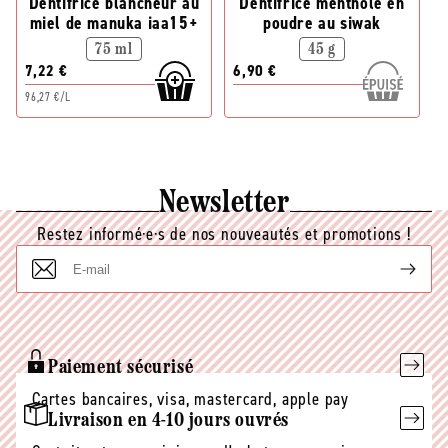
Dentifrice blancheur au
Dentifrice mentholé en
miel de manuka iaa15+
poudre au siwak
75 ml
45 g
7,22 €
6,90 €
96,27 €/L
Newsletter
Restez informé·e·s de nos nouveautés et promotions !
E-
mail
Paiement sécurisé
Cartes bancaires, visa, mastercard, apple pay
Livraison en 4-10 jours ouvrés