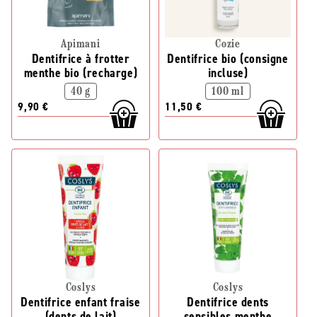
Apimani
Cozie
Dentifrice à frotter
Dentifrice bio (consigne
menthe bio (recharge)
incluse)
40 g
100 ml
9,90 €
11,50 €
Coslys
Coslys
Dentifrice enfant fraise
Dentifrice dents
(dents de lait)
sensibles menthe