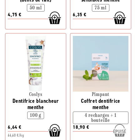
50 ml
75 ml
4,75 €
6,35 €
Coslys
Pimpant
Dentifrice blancheur
Coffret dentifrice
menthe
menthe
100 g
4 recharges + 1
bouteille
6,64 €
18,90 €
66,40 €/kg