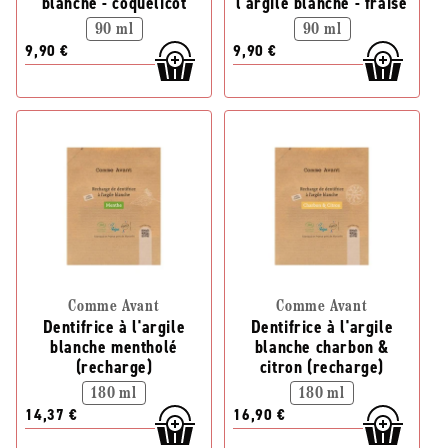
blanche - coquelicot
l'argile blanche - fraise
90 ml
90 ml
9,90 €
9,90 €
Comme Avant
Comme Avant
Dentifrice à l'argile
Dentifrice à l'argile
blanche mentholé
blanche charbon &
(recharge)
citron (recharge)
180 ml
180 ml
14,37 €
16,90 €