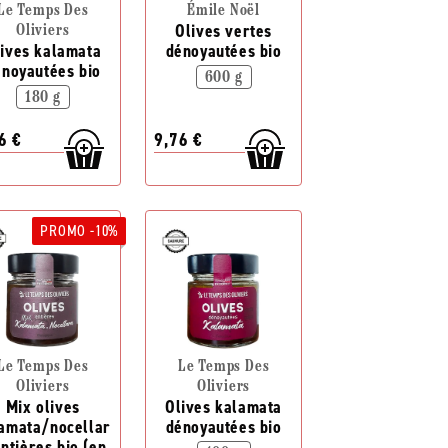
Le Temps Des
Émile Noël
Olives vertes
Oliviers
ives kalamata
dénoyautées bio
énoyautées bio
600 g
180 g
6 €
9,76 €
PROMO -10%
Le Temps Des
Le Temps Des
Oliviers
Oliviers
Mix olives
Olives kalamata
amata/nocellar
dénoyautées bio
entières bio (en