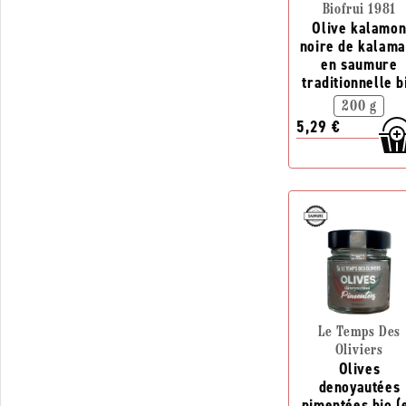
Biofrui 1981
Olive kalamo
noire de kalama
en saumure
traditionnelle b
200 g
5,29 €
Le Temps Des
Oliviers
Olives
denoyautées
pimentées bio (