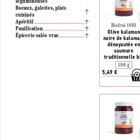
légumineuses
Bocaux, galettes, plats
cuisinés
Apéritif
Biofrui 1981
Panification
Olive kalamo
Épicerie salée vrac
noire de kalama
dénoyautée e
saumure
traditionnelle b
190 g
5,49 €