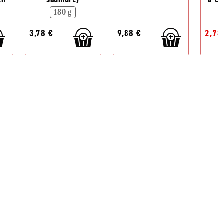
180 g
3,78 €
9,88 €
2,7