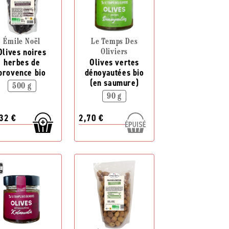
Émile Noël
Le Temps Des
Olives noires
Oliviers
herbes de
Olives vertes
provence bio
dénoyautées bio
(en saumure)
500 g
90 g
32 €
2,70 €