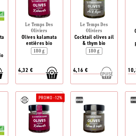
Le Temps Des
Le Temps Des
n
Oliviers
Oliviers
ta
Olives kalamata
Cocktail olives ail
n
entières bio
& thym bio
180 g
180 g
io
4,32 €
4,16 €
10,
PROMO -12%