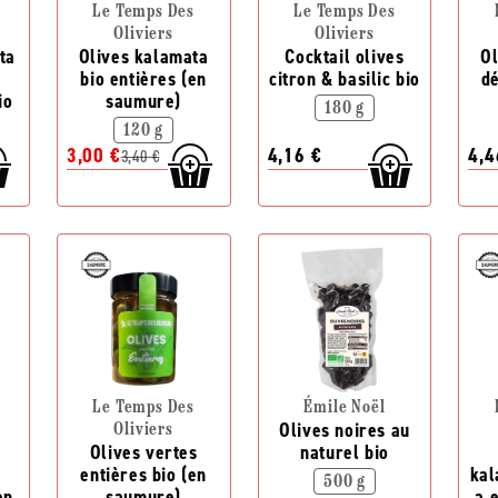
Le Temps Des
Le Temps Des
n
Oliviers
Oliviers
ta
Olives kalamata
Cocktail olives
Ol
bio entières (en
citron & basilic bio
d
io
saumure)
180 g
120 g
3,00 €
4,16 €
4,4
3,40 €
Le Temps Des
Émile Noël
Olives noires au
Oliviers
Olives vertes
naturel bio
entières bio (en
kal
500 g
en
saumure)
a 