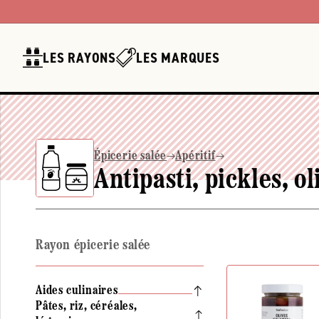
Ignorer et
passer au
contenu
LES RAYONS
LES MARQUES
Épicerie salée
Apéritif
Antipasti, pickles, ol
Rayon épicerie salée
Aides culinaires
Pâtes, riz, céréales,