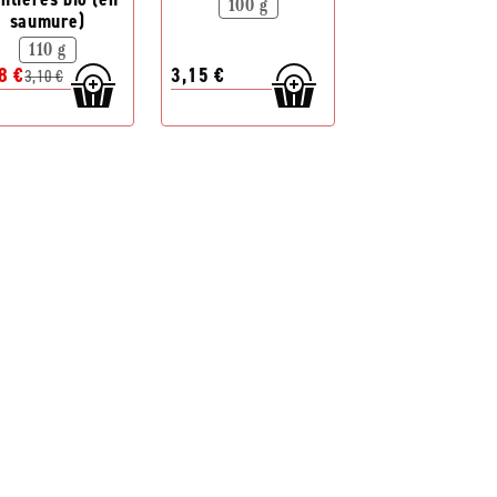
100 g
saumure)
110 g
8 €
3,15 €
3,10 €