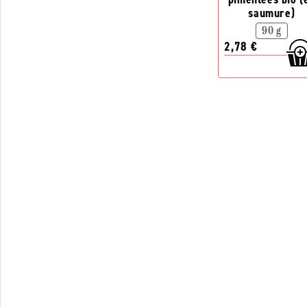
saumure)
90 g
2,78 €