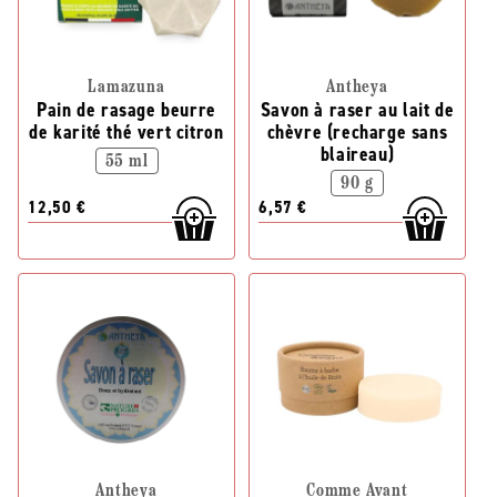
Lamazuna
Antheya
Pain de rasage beurre
Savon à raser au lait de
de karité thé vert citron
chèvre (recharge sans
blaireau)
55 ml
90 g
12,50 €
6,57 €
Antheya
Comme Avant