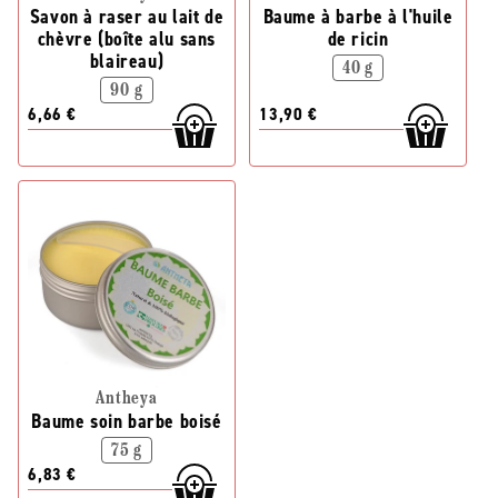
Savon à raser au lait de
Baume à barbe à l'huile
chèvre (boîte alu sans
de ricin
blaireau)
40 g
90 g
6,66 €
13,90 €
Antheya
Baume soin barbe boisé
75 g
6,83 €