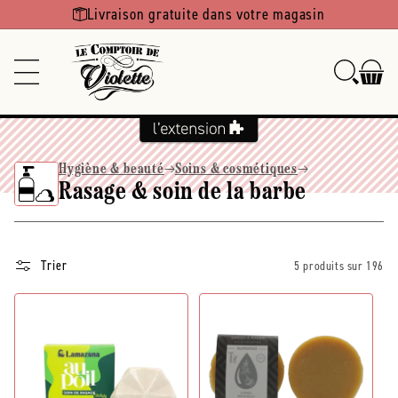
Ignorer et
Livraison gratuite dans votre magasin
passer au
contenu
Hygiène & beauté
Soins & cosmétiques
Rasage & soin de la barbe
Trier
5 produits sur 196