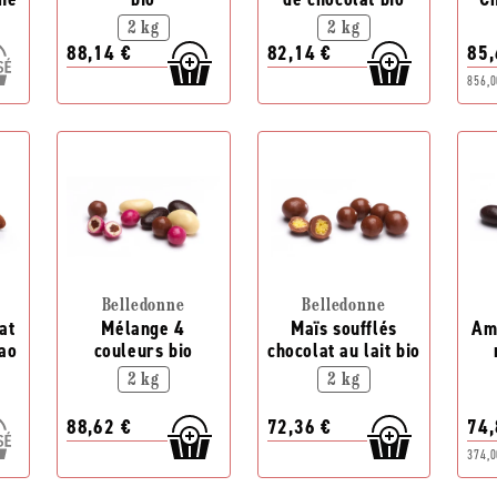
2 kg
2 kg
88,14 €
82,14 €
85,
856,0
Belledonne
Belledonne
at
Mélange 4
Maïs soufflés
Am
cao
couleurs bio
chocolat au lait bio
2 kg
2 kg
88,62 €
72,36 €
74,
374,0