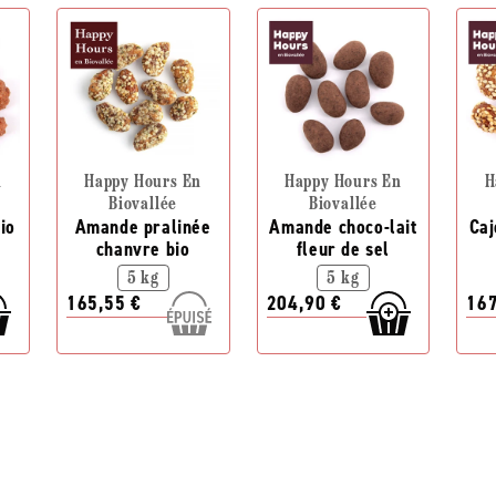
n
Happy Hours En
Happy Hours En
H
Biovallée
Biovallée
io
Amande pralinée
Amande choco-lait
Caj
chanvre bio
fleur de sel
5 kg
5 kg
165,55 €
204,90 €
167