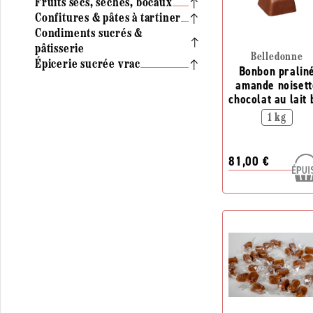
Fruits secs, séchés, bocaux
Confitures & pâtes à tartiner
Condiments sucrés &
pâtisserie
Belledonne
Épicerie sucrée vrac
Bonbon pralin
amande noisett
chocolat au lait 
1 kg
81,00 €