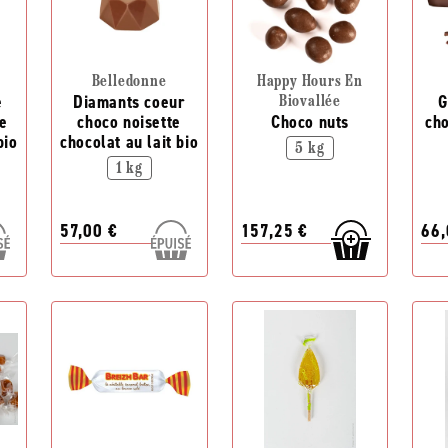
Belledonne
Happy Hours En
é
Diamants coeur
G
Biovallée
e
choco noisette
Choco nuts
ch
bio
chocolat au lait bio
5 kg
1 kg
57,00 €
157,25 €
66,