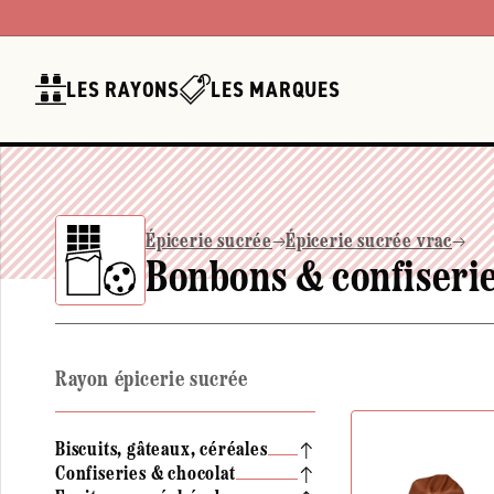
Ignorer et
passer au
contenu
LES RAYONS
LES MARQUES
Épicerie sucrée
Épicerie sucrée vrac
Bonbons & confiserie
Rayon épicerie sucrée
Biscuits, gâteaux, céréales
Confiseries & chocolat