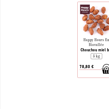
Happy Hours E
Biovallée
Chouchou miel b
5 kg
78,80 €