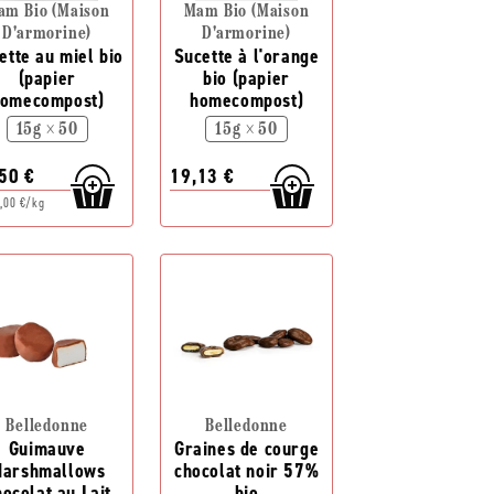
am Bio (Maison
Mam Bio (Maison
D'armorine)
D'armorine)
ette au miel bio
Sucette à l'orange
(papier
bio (papier
omecompost)
homecompost)
15g × 50
15g × 50
50 €
19,13 €
,00 €/kg
Belledonne
Belledonne
Guimauve
Graines de courge
arshmallows
chocolat noir 57%
ocolat au Lait
bio