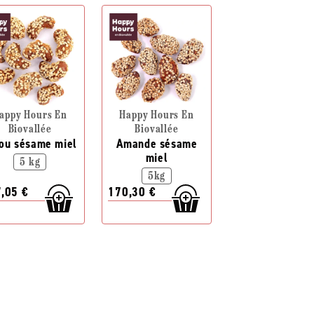
appy Hours En
Happy Hours En
Biovallée
Biovallée
ou sésame miel
Amande sésame
miel
5 kg
5kg
,05 €
170,30 €