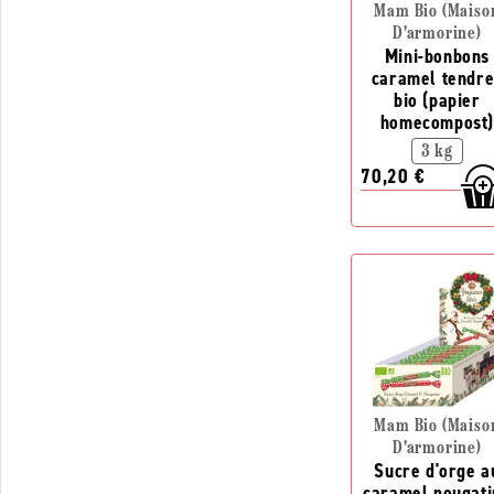
Mam Bio (Maiso
D'armorine)
Mini-bonbons
caramel tendre
bio (papier
homecompost)
3 kg
70,20 €
Mam Bio (Maiso
D'armorine)
Sucre d'orge a
caramel nougati