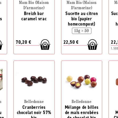
n
Mam Bio (Maison
Mam Bio (Maison
M
D'armorine)
D'armorine)
Breizh bar
Sucette au citron
Suc
s
caramel vrac
bio (papier
homecompost)
h
15g × 50
70,20 €
22,50 €
22,
1.500
n
Belledonne
Belledonne
Cranberries
Mélange de billes
u
chocolat noir 57%
de maïs enrobées
M
ne
bio
de chocolat bio
Ch