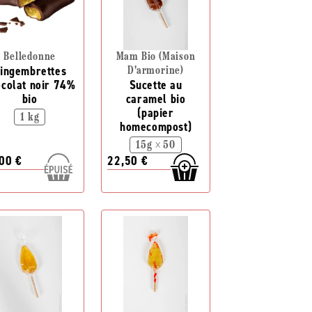
Belledonne
Mam Bio (Maison
ingembrettes
D'armorine)
ocolat noir 74%
Sucette au
bio
caramel bio
(papier
1 kg
homecompost)
15g × 50
00 €
22,50 €