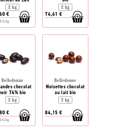
2 kg
2 kg
60 €
74,61 €
0 €/kg
Belledonne
Belledonne
andes chocolat
Noisettes chocolat
noir 74% bio
au lait bio
2 kg
2 kg
80 €
84,15 €
0 €/kg