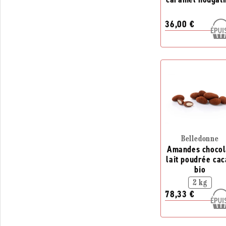
36,00 €
Belledonne
Amandes chocol
lait poudrée ca
bio
2 kg
78,33 €