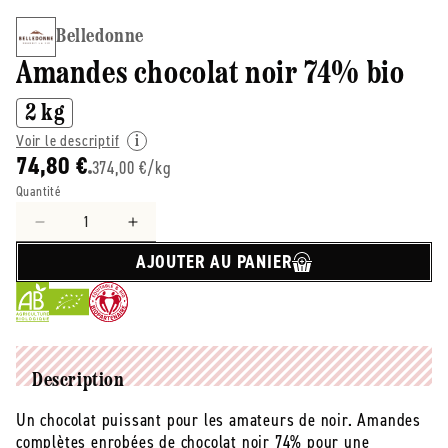
Belledonne
Amandes chocolat noir 74% bio
2 kg
Voir le descriptif
74,80 €
374,00 €/kg
Quantité
Réduire
Augmenter
la
la
AJOUTER AU PANIER
quantité
quantité
de
de
Belledonne
Belledonne
-
-
-
-
Amandes
Amandes
Description
chocolat
chocolat
Un chocolat puissant pour les amateurs de noir. Amandes
noir
noir
complètes enrobées de chocolat noir 74% pour une
74%
74%