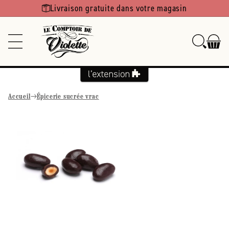
Ignorer et
Livraison gratuite dans votre magasin
passer au
contenu
Accueil
Épicerie sucrée vrac
Passer aux
informations
produits