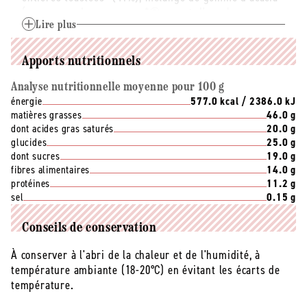
(eau, sucre de canne roux*①, agent d'enrobage :
gomme d'acacia*, huile de tournesol*, jus de citron
Lire plus
concentré*).
* Ingrédients issus de l'agriculture biologique.
Apports nutritionnels
① 68% du total des ingrédients d'origine agricole
sont issus du commerce équitable selon le référentiel
Analyse nutritionnelle moyenne pour 100 g
énergie
577.0 kcal / 2386.0 kJ
FiABLE. Plus d’informations sur
matières grasses
46.0 g
www.BIOPARTENAIRE.com.
dont acides gras saturés
20.0 g
Allergènes :
Amandes
glucides
25.0 g
dont sucres
19.0 g
fibres alimentaires
14.0 g
protéines
11.2 g
sel
0.15 g
Conseils de conservation
À conserver à l'abri de la chaleur et de l'humidité, à
température ambiante (18-20°C) en évitant les écarts de
température.