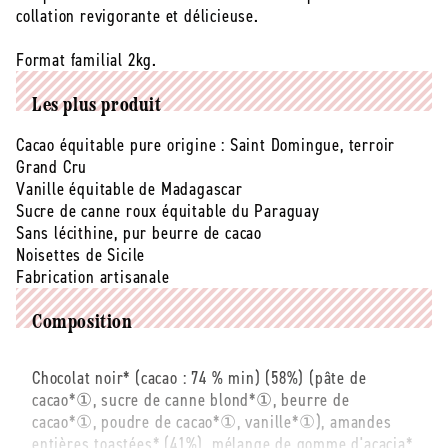
bio
bio
collation revigorante et délicieuse.
Vrac
Vrac
-
-
Format familial 2kg.
2
2
kg
kg
Les plus produit
-
-
par
par
Cacao équitable pure origine : Saint Domingue, terroir
200g
200g
Grand Cru
Vanille équitable de Madagascar
Sucre de canne roux équitable du Paraguay
Sans lécithine, pur beurre de cacao
Noisettes de Sicile
Fabrication artisanale
Composition
Chocolat noir* (cacao : 74 % min) (58%) (pâte de
cacao*①, sucre de canne blond*①, beurre de
cacao*①, poudre de cacao*①, vanille*①), amandes
entières toastées* (41%), mélange de gomme d'acacia*