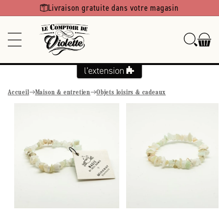
Ignorer et
Livraison gratuite dans votre magasin
passer au
contenu
Accueil
Maison & entretien
Objets loisirs & cadeaux
Passer aux
informations
produits