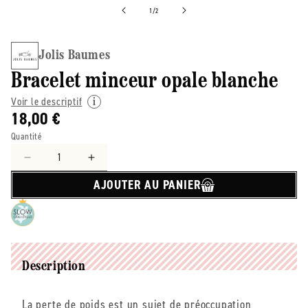
de
1
/
2
Jolis Baumes
Bracelet minceur opale blanche
Voir le descriptif
18,00 €
Quantité
Réduire
Augmenter
la
la
AJOUTER AU PANIER
quantité
quantité
de
de
Jolis
Jolis
Baumes
Baumes
-
-
-
-
Description
Bracelet
Bracelet
minceur
minceur
La perte de poids est un sujet de préoccupation
opale
opale