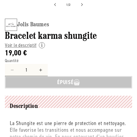
de
1
/
2
Jolis Baumes
Bracelet karma shungite
Voir le descriptif
19,00 €
Quantité
Réduire
Augmenter
la
la
ÉPUISÉ
quantité
quantité
de
de
Jolis
Jolis
Baumes
Baumes
Description
-
-
-
-
La Shungite est une pierre de protection et nettoyage.
Bracelet
Bracelet
Elle favorise les transitions et nous accompagne sur
karma
karma
notre chemin de vie. En nous entourant d’un bouclier
shungite
shungite