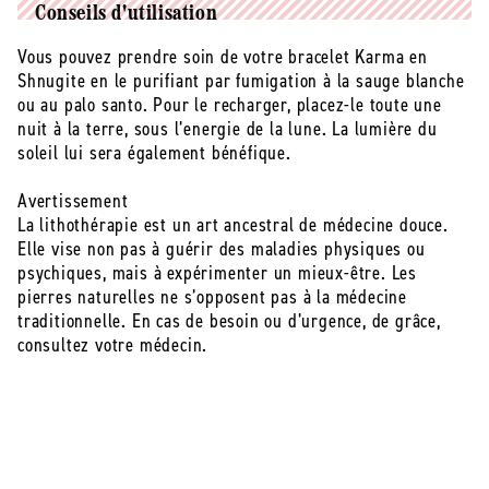
Conseils d'utilisation
Propriétés du bracelet Karma:
Vous pouvez prendre soin de votre bracelet Karma en
Chakra : Racine
Shnugite en le purifiant par fumigation à la sauge blanche
Organes associés : équilibre général
ou au palo santo. Pour le recharger, placez-le toute une
Élément associé : Eau, Terre, feu, air
nuit à la terre, sous l’energie de la lune. La lumière du
Signes astrologiques associés : tous
soleil lui sera également bénéfique.
Ces pierres naturelles sont choisies avec soin selon la
Avertissement
charte qualité de Jolis Baumes pour leur durabilité et
La lithothérapie est un art ancestral de médecine douce.
leur beauté.
Elle vise non pas à guérir des maladies physiques ou
psychiques, mais à expérimenter un mieux-être. Les
pierres naturelles ne s’opposent pas à la médecine
traditionnelle. En cas de besoin ou d’urgence, de grâce,
consultez votre médecin.