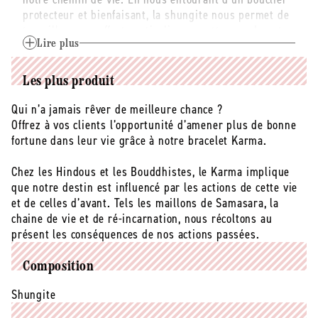
protecteur et bienfaisant, la shungite nous permet de
travailler sans effort particulier au nettoyage de notre
Karma et de nos actions passées.
Lire plus
Pierre de la résilience, certains la disent issue de
Les plus produit
météorites et chargée des énergies puissantes et
bienveillantes de l’univers.
Qui n’a jamais rêver de meilleure chance ?
Porter le bracelet Karma en Shungite favorisera une
Offrez à vos clients l’opportunité d’amener plus de bonne
belle aura, et son noir profond s’accordera à toutes
fortune dans leur vie grâce à notre bracelet Karma.
vos tenues.
Chez les Hindous et les Bouddhistes, le Karma implique
Pierre : Shungite
que notre destin est influencé par les actions de cette vie
Couleur : noir profond, aux reflets métallisés.
et de celles d’avant. Tels les maillons de Samasara, la
Dureté : 3,5 à 4
chaine de vie et de ré-incarnation, nous récoltons au
Composition : fullerènes C60, C70
présent les conséquences de nos actions passées.
Diamètre des pierres : chips
Longueur du bracelet : 17 cm
Composition
Montage : sur élastique
Shungite
Aucune présence de métal afin de ne pas interférer
avec les propriétés lithothérapeutiques des pierres.