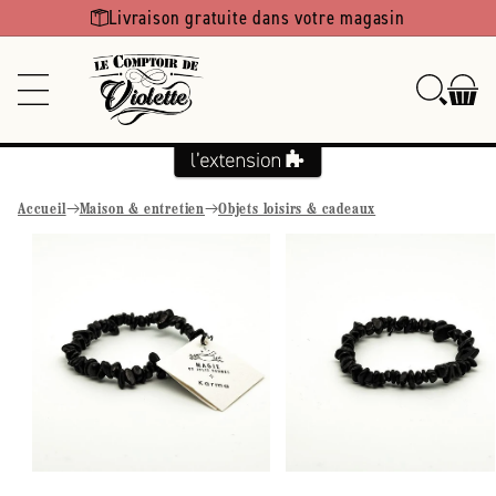
Ignorer et
Livraison gratuite dans votre magasin
passer au
contenu
Accueil
Maison & entretien
Objets loisirs & cadeaux
Passer aux
informations
produits