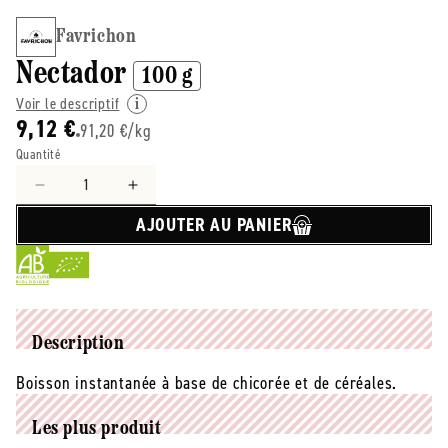
Favrichon
Nectador
100 g
Voir le descriptif
9,12 €
91,20 €/kg
Quantité
Réduire
Augmenter
la
la
AJOUTER AU PANIER
quantité
quantité
de
de
Favrichon
Favrichon
-
-
-
-
Nectador
Nectador
Description
-
-
Boisson instantanée à base de chicorée et de céréales.
100
100
g
g
Les plus produit