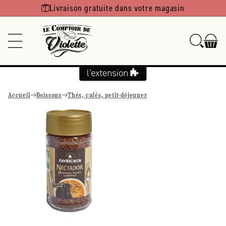
Ignorer et
Livraison gratuite dans votre magasin
passer au
contenu
Accueil
Boissons
Thés, cafés, petit-déjeuner
Passer aux
informations
produits