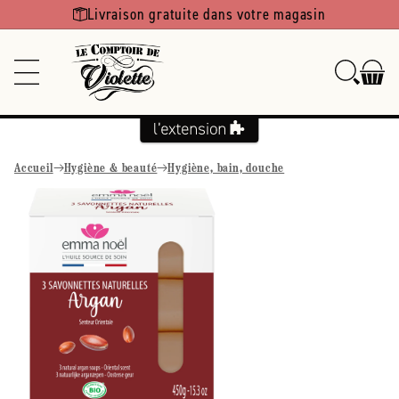
Ignorer et
Livraison gratuite dans votre magasin
passer au
contenu
Accueil
Hygiène & beauté
Hygiène, bain, douche
Passer aux
informations
produits