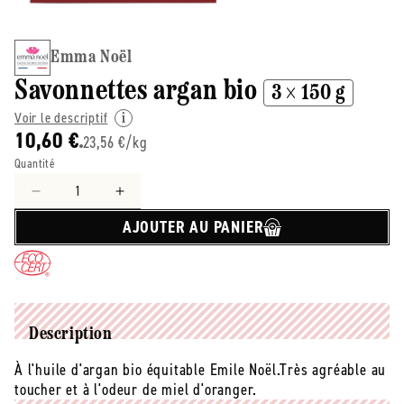
Emma Noël
Savonnettes argan bio
3 × 150 g
Voir le descriptif
10,60 €
23,56 €/kg
Quantité
Réduire
Augmenter
la
la
AJOUTER AU PANIER
quantité
quantité
de
de
Emma
Emma
Noël
Noël
-
-
-
-
Description
Savonnettes
Savonnettes
À l'huile d'argan bio équitable Emile Noël.Très agréable au
argan
argan
toucher et à l'odeur de miel d'oranger.
bio
bio