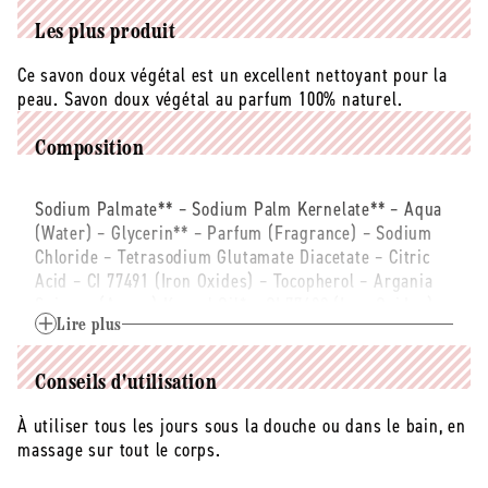
-
-
3
3
Les plus produit
x
x
150
150
Ce savon doux végétal est un excellent nettoyant pour la
g
g
peau. Savon doux végétal au parfum 100% naturel.
Composition
Sodium Palmate** – Sodium Palm Kernelate** – Aqua
(Water) – Glycerin** – Parfum (Fragrance) – Sodium
Chloride – Tetrasodium Glutamate Diacetate – Citric
Acid – CI 77491 (Iron Oxides) – Tocopherol – Argania
Spinosa (Argan) Kernel Oil* – CI 77499 (Iron Oxides) –
Olus (Vegetable) Oil – CI 77492 (Iron Oxides) –
Lire plus
Magnesium Oxide – Alumina – Limonene – Linalool.
*Ingrédients issus de l'agriculture biologique.
Conseils d'utilisation
**Transformés à partir d'ingrédients biologiques. 99%
du total des ingrédients sont d'origine naturelle, 78%
À utiliser tous les jours sous la douche ou dans le bain, en
du total des ingrédients sont issus de l'Agriculture
massage sur tout le corps.
Biologique. Cosmétique écologique et biologique