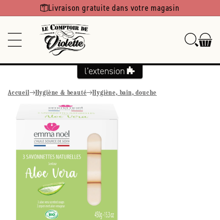
Ignorer et
Livraison gratuite dans votre magasin
passer au
contenu
Accueil
Hygiène & beauté
Hygiène, bain, douche
Passer aux
informations
produits