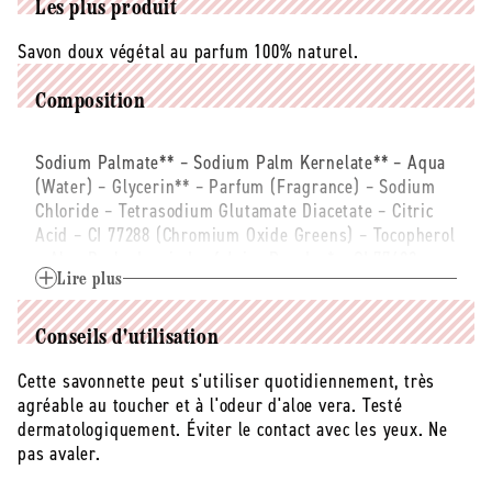
bio
bio
Les plus produit
-
-
Savon doux végétal au parfum 100% naturel.
3
3
x
x
150
150
Composition
g
g
Sodium Palmate** – Sodium Palm Kernelate** – Aqua
(Water) – Glycerin** – Parfum (Fragrance) – Sodium
Chloride – Tetrasodium Glutamate Diacetate – Citric
Acid – CI 77288 (Chromium Oxide Greens) – Tocopherol
– Aloe Barbadensis Leaf Juice Powder* – CI 77492
(Iron Oxides) – Olus (Vegetable) Oil – CI 77491 (Iron
Lire plus
Oxides) – CI 77499 (Iron Oxides) – Alumina –
Magnesium Oxide – Citronellol – Linalool – Limonene.
Conseils d'utilisation
*Ingrédients issus de l'agriculture biologique.
**Transformés à partir d'ingrédients biologiques. 99%
Cette savonnette peut s'utiliser quotidiennement, très
du total des ingrédients sont d'origine naturelle, 78%
agréable au toucher et à l'odeur d'aloe vera. Testé
du total des ingrédients sont issus de l'Agriculture
dermatologiquement. Éviter le contact avec les yeux. Ne
Biologique. Cosmétique écologique et biologique
pas avaler.
certifié par ECOCERT Greenlife selon le référentiel