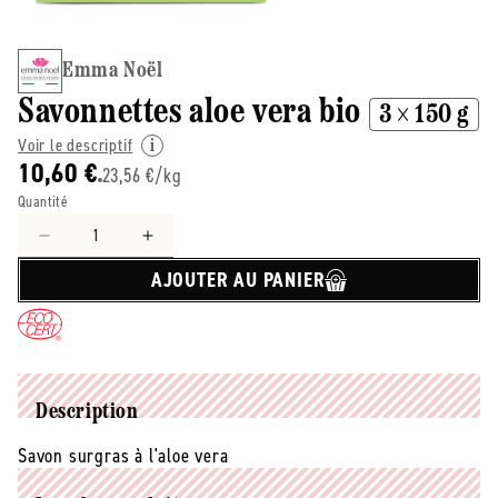
Emma Noël
Savonnettes aloe vera bio
3 × 150 g
Voir le descriptif
10,60 €
23,56 €/kg
Quantité
Réduire
Augmenter
la
la
AJOUTER AU PANIER
quantité
quantité
de
de
Emma
Emma
Noël
Noël
-
-
-
-
Description
Savonnettes
Savonnettes
Savon surgras à l'aloe vera
aloe
aloe
vera
vera