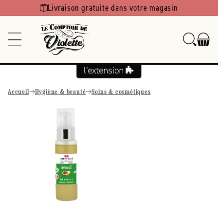
Ignorer et
Livraison gratuite dans votre magasin
passer au
contenu
Accueil
Hygiène & beauté
Soins & cosmétiques
Passer aux
informations
produits