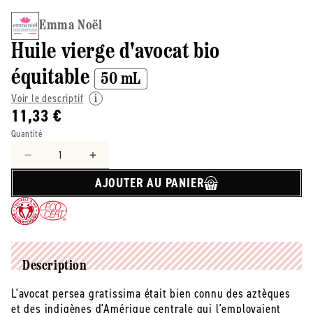
Emma Noël
Huile vierge d'avocat bio
équitable
50 mL
Voir le descriptif
11,33 €
Quantité
Réduire
Augmenter
la
la
AJOUTER AU PANIER
quantité
quantité
de
de
Emma
Emma
Noël
Noël
-
-
-
-
Description
Huile
Huile
L'avocat persea gratissima était bien connu des aztèques
vierge
vierge
et des indigènes d'Amérique centrale qui l'employaient
d&#39;avocat
d&#39;avocat