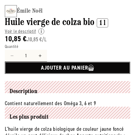
Émile Noël
Huile vierge de colza bio
1 l
Voir le descriptif
10,85 €
10,85 €/L
Quantité
Réduire
Augmenter
la
la
AJOUTER AU PANIER
quantité
quantité
de
de
émile
émile
Noël
Noël
Description
-
-
-
-
Contient naturellement des Oméga 3, 6 et 9
Huile
Huile
vierge
vierge
Les plus produit
de
de
colza
colza
L’huile vierge de colza biologique de couleur jaune foncé
bio
bio