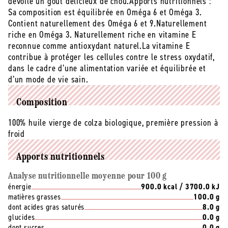
dévoile un gout délicieux de chou.Apports nutritionnels :
-
-
Sa composition est équilibrée en Oméga 6 et Oméga 3.
1
1
Contient naturellement des Oméga 6 et 9.Naturellement
l
l
riche en Oméga 3. Naturellement riche en vitamine E
reconnue comme antioxydant naturel.La vitamine E
contribue à protéger les cellules contre le stress oxydatif,
dans le cadre d’une alimentation variée et équilibrée et
d’un mode de vie sain.
Composition
100% huile vierge de colza biologique, première pression à
froid
Apports nutritionnels
Analyse nutritionnelle moyenne pour 100 g
énergie
900.0 kcal / 3700.0 kJ
matières grasses
100.0 g
dont acides gras saturés
8.0 g
glucides
0.0 g
dont sucres
0.0 g