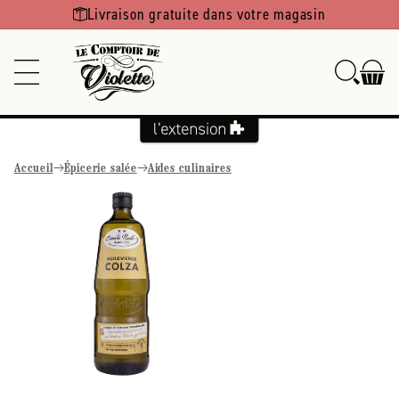
Ignorer et
Livraison gratuite dans votre magasin
passer au
contenu
Accueil
Épicerie salée
Aides culinaires
Passer aux
informations
produits