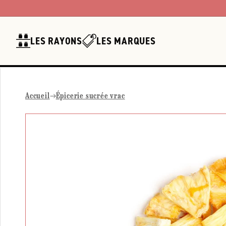
Ignorer et
passer au
contenu
LES RAYONS
LES MARQUES
Accueil
Épicerie sucrée vrac
Passer aux
informations
produits