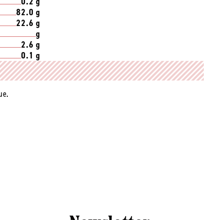
0.2 g
82.0 g
22.6 g
g
2.6 g
0.1 g
ue.