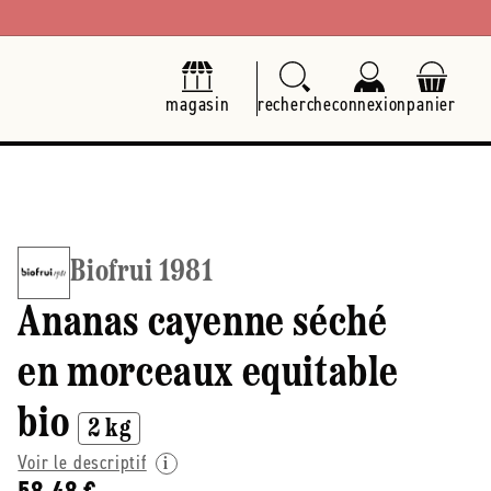
magasin
recherche
connexion
panier
Biofrui 1981
Ananas cayenne séché
en morceaux equitable
bio
2 kg
Voir le descriptif