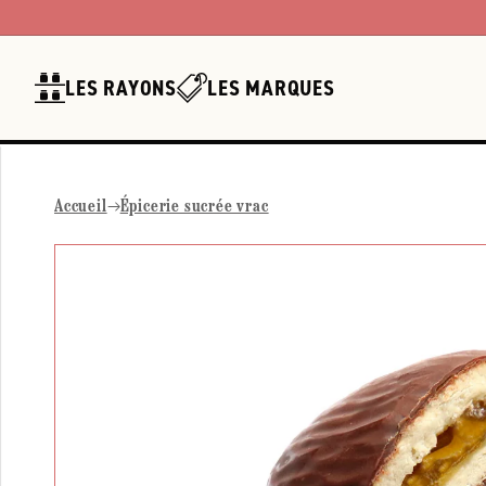
Ignorer et
passer au
contenu
LES RAYONS
LES MARQUES
Accueil
Épicerie sucrée vrac
Passer aux
informations
produits