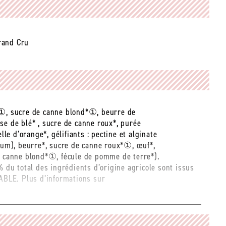
Grand Cru
*①, sucre de canne blond*①, beurre de
se de blé* , sucre de canne roux*, purée
lle d’orange*, gélifiants : pectine et alginate
sium), beurre*, sucre de canne roux*①, œuf*,
e canne blond*①, fécule de pomme de terre*).
% du total des ingrédients d’origine agricole sont issus
iABLE. Plus d’informations sur