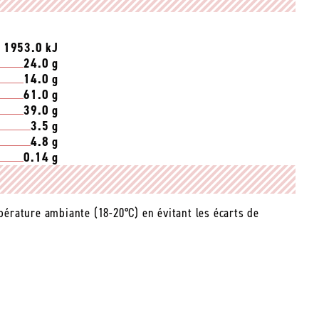
/ 1953.0 kJ
24.0 g
14.0 g
61.0 g
39.0 g
3.5 g
4.8 g
0.14 g
mpérature ambiante (18-20°C) en évitant les écarts de