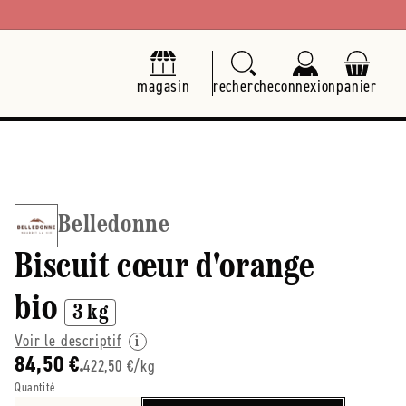
magasin
recherche
connexion
panier
Belledonne
Biscuit cœur d'orange
bio
3 kg
Voir le descriptif
84,50 €
422,50 €/kg
Quantité