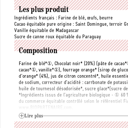
Les plus produit
Ingrédients français : Farine de blé, œufs, beurre
Cacao équitable pure origine : Saint Domingue, terroir 
Vanille équitable de Madagascar
Sucre de canne roux équitable du Paraguay
Composition
Farine de blé*①, Chocolat noir* (20%) (pâte de cacao
cacao*①, vanille*①), fourrage orange* (sirop de gluco
d'orange* (4%), jus de citron concentré*, huile essentie
de sodium, correcteur d'acidité : carrbonate de potas
huile de tournesol désodorisée*, sucre glace*(sucre d
*Ingrédients issus de l'agriculture biologique - ① 60 
du commerce équitable contrôlé selon le référentiel F
www.BIOPARTENAIRE.com.
Allergènes :
Oeuf, Gluten, Lait, Beurre
Lire plus