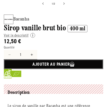
de
1
/
2
Bacanha
Sirop vanille brut bio
400 ml
Voir le descriptif
12,50 €
Quantité
Réduire
Augmenter
la
la
AJOUTER AU PANIER
quantité
quantité
de
de
Bacanha
Bacanha
-
-
-
-
Sirop
Sirop
Description
vanille
vanille
brut
brut
Le sirop de vanille par Bacanha est une référence
bio
bio