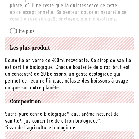
phare, où il ne reste que la quintessence de cette
-
-
épice exceptionnelle. Sa senteur douce et naturelle se
400
400
concilie avec son goût onctueux, plein d'exotisme.
ml
ml
La gamme de Sirop Brut par Bacanha offre une
Lire plus
collection de saveurs uniques. Les sirops sont
élaborés à partir de matières premières nobles
Les plus produit
rigoureusement sélectionnées. Cette gamme de
produits est idéale pour agrémenter les cocktails,
Bouteille en verre de 400ml recyclable. Ce sirop de vanille
cafés, thés et eaux d'une touche d'originalité.
est certifié biologique. Chaque bouteille de sirop brut est
un concentré de 20 boissons, un geste écologique qui
Ces derniers sont moins sucrés qu'un sirop classique,
permet de réduire l'impact néfaste des boissons à usage
ils sont également plus concentrés en arômes et
unique sur notre planète.
extraits naturels, offrant donc une puissance
aromatique sans égal...
Composition
Sucre pure canne biologique*, eau, arôme naturel de
vanille*, jus concentré de citron biologique*.
*issu de l'agriculture biologique