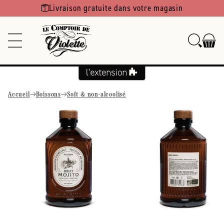
Ignorer et
Livraison gratuite dans votre magasin
passer au
contenu
Accueil
Boissons
Soft & non-alcoolisé
Passer aux
informations
produits