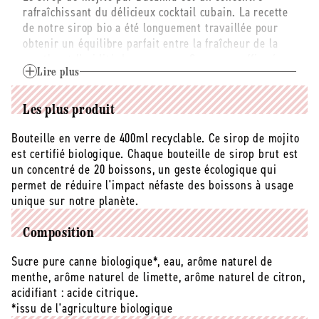
rafraîchissant du délicieux cocktail cubain. La recette
-
-
de notre sirop bio a été longuement travaillée pour
400
400
obtenir un équilibre parfait entre la fraîcheur de la
ml
ml
menthe et l'acidité des agrumes. Sa saveur affirmée
de menthe et citron vert en font l'allier parfait pour se
Lire plus
désaltérer.
Les plus produit
La gamme de Sirop Brut par Bacanha offre une
collection de saveurs uniques. Les sirops sont
Bouteille en verre de 400ml recyclable. Ce sirop de mojito
élaborés à partir de matières premières nobles
est certifié biologique. Chaque bouteille de sirop brut est
rigoureusement sélectionnées. Cette gamme de
un concentré de 20 boissons, un geste écologique qui
produits est idéale pour agrémenter les cocktails,
permet de réduire l'impact néfaste des boissons à usage
cafés, thés et eaux d'une touche d'originalité.
unique sur notre planète.
Ces derniers sont moins sucrés qu'un sirop classique,
Composition
ils sont également plus concentrés en arômes et
Sucre pure canne biologique*, eau, arôme naturel de
extraits naturels, offrant donc une puissance
menthe, arôme naturel de limette, arôme naturel de citron,
aromatique sans égal...
acidifiant : acide citrique.
*issu de l'agriculture biologique