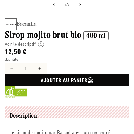
de
1
/
2
Bacanha
Sirop mojito brut bio
400 ml
Voir le descriptif
12,50 €
Quantité
Réduire
Augmenter
la
la
AJOUTER AU PANIER
quantité
quantité
de
de
Bacanha
Bacanha
-
-
-
-
Sirop
Sirop
Description
mojito
mojito
brut
brut
Le sirop de mojito par Bacanha est un concentré
bio
bio