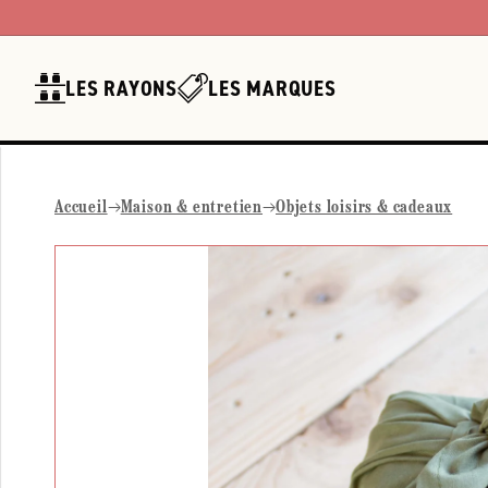
Ignorer et
passer au
contenu
LES RAYONS
LES MARQUES
Accueil
Maison & entretien
Objets loisirs & cadeaux
Passer aux
informations
produits