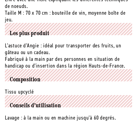
recyclé)
recyclé)
de noeuds.
avec
avec
Taille M : 70 x 70 cm : bouteille de vin, moyenne boîte de
tuto
tuto
jeu.
noeuds
noeuds
-
-
Les plus produit
M
M
L’astuce d’Angie : idéal pour transporter des fruits, un
gâteau ou un cadeau.
Fabriqué à la main par des personnes en situation de
handicap ou d’insertion dans la région Hauts-de-France.
Composition
Tissu upcyclé
Conseils d'utilisation
Lavage : à la main ou en machine jusqu’à 60 degrés.