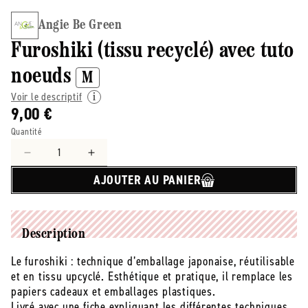
Angie Be Green
Furoshiki (tissu recyclé) avec tuto
noeuds
M
Voir le descriptif
9,00 €
Quantité
Réduire
Augmenter
la
la
AJOUTER AU PANIER
quantité
quantité
de
de
Angie
Angie
Be
Be
Description
Green
Green
-
-
Le furoshiki : technique d’emballage japonaise, réutilisable
-
-
et en tissu upcyclé. Esthétique et pratique, il remplace les
Furoshiki
Furoshiki
papiers cadeaux et emballages plastiques.
(tissu
(tissu
Livré avec une fiche expliquant les différentes techniques