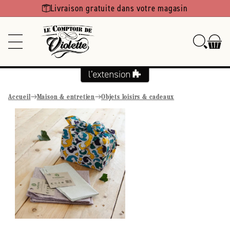
Ignorer et
Livraison gratuite dans votre magasin
passer au
contenu
Accueil
Maison & entretien
Objets loisirs & cadeaux
Passer aux
informations
produits